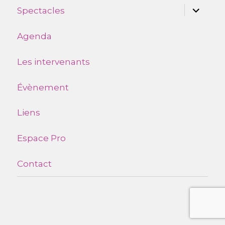
ouvrir
Spectacles
le
sous-
menu
Agenda
Les intervenants
Évènement
Liens
Espace Pro
Contact