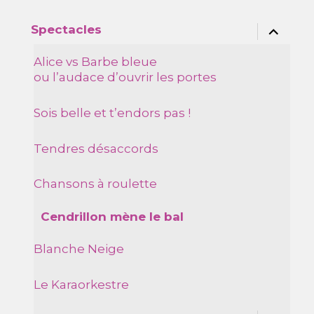
ouvrir
Spectacles
le
sous-
menu
Alice vs Barbe bleue
ou l’audace d’ouvrir les portes
Sois belle et t’endors pas !
Tendres désaccords
Chansons à roulette
Cendrillon mène le bal
Blanche Neige
Le Karaorkestre