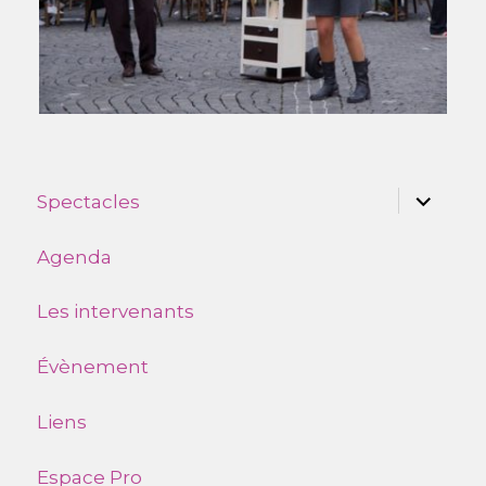
ouvrir
Spectacles
le
sous-
menu
Agenda
Les intervenants
Évènement
Liens
Espace Pro