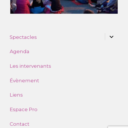
ouvrir
Spectacles
le
sous-
menu
Agenda
Les intervenants
Évènement
Liens
Espace Pro
Contact