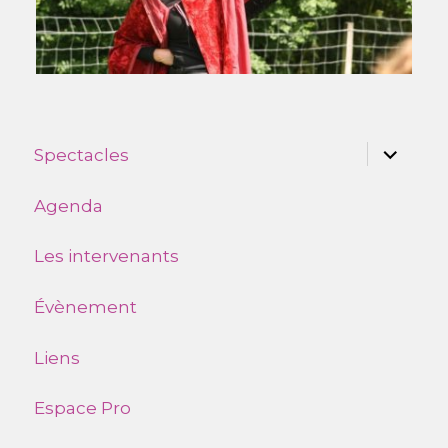
ouvrir
Spectacles
le
sous-
menu
Agenda
Les intervenants
Évènement
Liens
Espace Pro