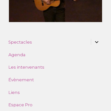
ouvrir
Spectacles
le
sous-
menu
Agenda
Les intervenants
Évènement
Liens
Espace Pro