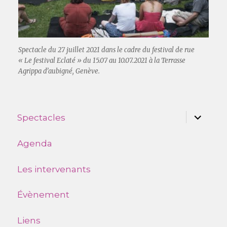
Spectacle du 27 juillet 2021 dans le cadre du festival de rue
« Le festival Eclaté » du 15.07 au 10.07.2021 à la Terrasse
Agrippa d’aubigné, Genève.
ouvrir
Spectacles
le
sous-
menu
Agenda
Les intervenants
Évènement
Liens