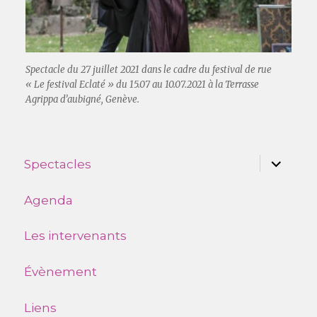
Spectacle du 27 juillet 2021 dans le cadre du festival de rue
« Le festival Eclaté » du 15.07 au 10.07.2021 à la Terrasse
Agrippa d’aubigné, Genève.
ouvrir
Spectacles
le
sous-
menu
Agenda
Les intervenants
Évènement
Liens