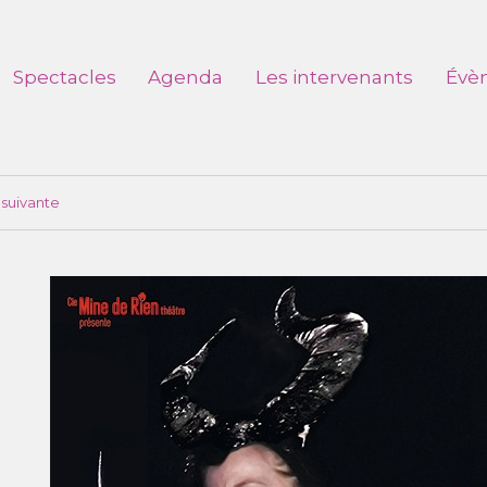
Spectacles
Agenda
Les intervenants
Évè
suivante