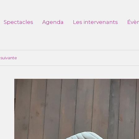
Spectacles
Agenda
Les intervenants
Évè
suivante