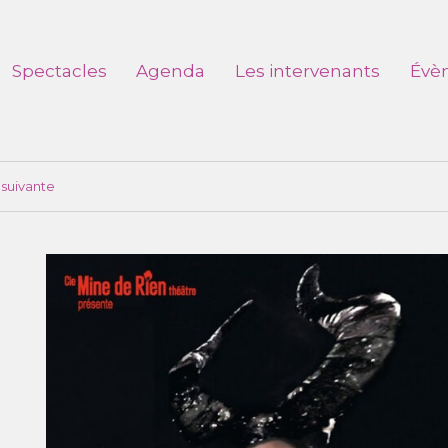
Spectacles
Agenda
Les intervenants
Évè
suivante