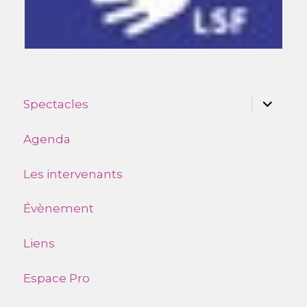
ouvrir
Spectacles
le
sous-
menu
Agenda
Les intervenants
Évènement
Liens
Espace Pro