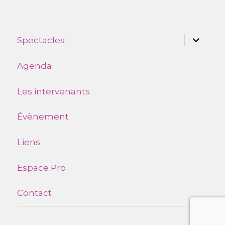
ouvrir
Spectacles
le
sous-
menu
Agenda
Les intervenants
Évènement
Liens
Espace Pro
Contact