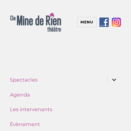
MENU
ouvrir
Spectacles
le
sous-
menu
Agenda
Les intervenants
Évènement